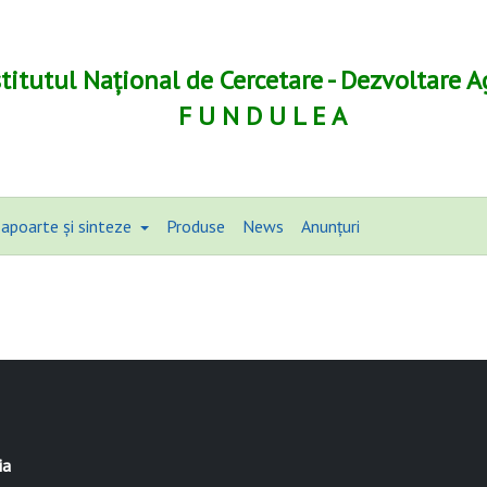
stitutul Național de Cercetare - Dezvoltare A
F U N D U L E A
apoarte și sinteze
Produse
News
Anunțuri
ia