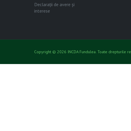
Declarații de avere și
interese
Copyright © 2026 INCDA Fundulea. Toate drepturile re