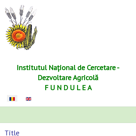
Institutul Național de Cercetare -
Dezvoltare Agricolă
F U N D U L E A
Selectați limba dvs
Title