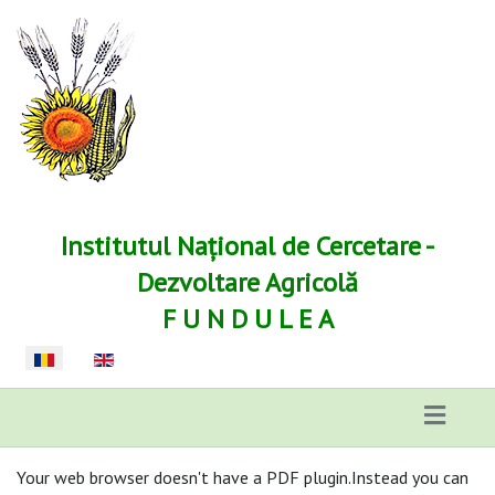
Institutul Național de Cercetare -
Dezvoltare Agricolă
F U N D U L E A
Selectați limba dvs
Your web browser doesn't have a PDF plugin.Instead you can