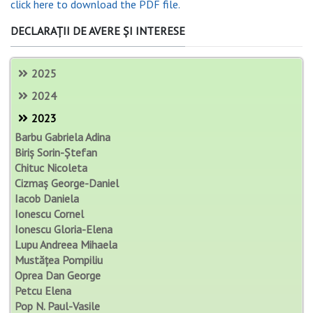
click here to download the PDF file.
DECLARAȚII DE AVERE ȘI INTERESE
2025
2024
2023
Barbu Gabriela Adina
Biriș Sorin-Ștefan
Chituc Nicoleta
Cizmaș George-Daniel
Iacob Daniela
Ionescu Cornel
Ionescu Gloria-Elena
Lupu Andreea Mihaela
Mustățea Pompiliu
Oprea Dan George
Petcu Elena
Pop N. Paul-Vasile