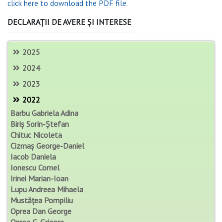
click here to download the PDF file.
DECLARAȚII DE AVERE ȘI INTERESE
2025
2024
2023
2022
Barbu Gabriela Adina
Biriș Sorin-Ștefan
Chituc Nicoleta
Cizmaș George-Daniel
Iacob Daniela
Ionescu Cornel
Irinei Marian-Ioan
Lupu Andreea Mihaela
Mustățea Pompiliu
Oprea Dan George
Oprea G. Grigore