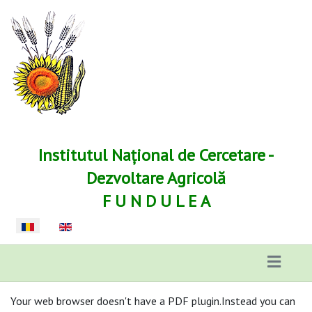
Institutul Național de Cercetare -
Dezvoltare Agricolă
F U N D U L E A
Selectați limba dvs
Your web browser doesn't have a PDF plugin.Instead you can