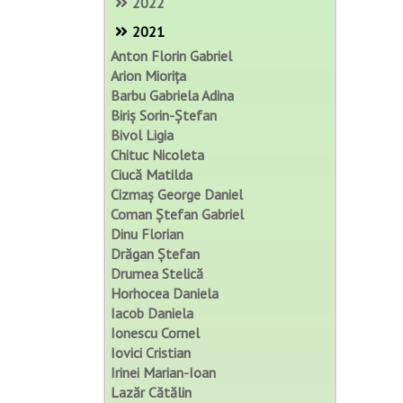
2022
2021
Anton Florin Gabriel
Arion Miorița
Barbu Gabriela Adina
Biriș Sorin-Ștefan
Bivol Ligia
Chituc Nicoleta
Ciucă Matilda
Cizmaș George Daniel
Coman Ștefan Gabriel
Dinu Florian
Drăgan Ștefan
Drumea Stelică
Horhocea Daniela
Iacob Daniela
Ionescu Cornel
Iovici Cristian
Irinei Marian-Ioan
Lazăr Cătălin