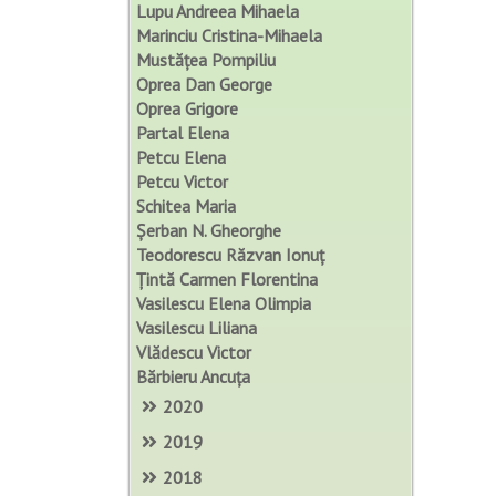
Lupu Andreea Mihaela
Marinciu Cristina-Mihaela
Mustățea Pompiliu
Oprea Dan George
Oprea Grigore
Partal Elena
Petcu Elena
Petcu Victor
Schitea Maria
Șerban N. Gheorghe
Teodorescu Răzvan Ionuț
Țintă Carmen Florentina
Vasilescu Elena Olimpia
Vasilescu Liliana
Vlădescu Victor
Bărbieru Ancuța
2020
2019
2018