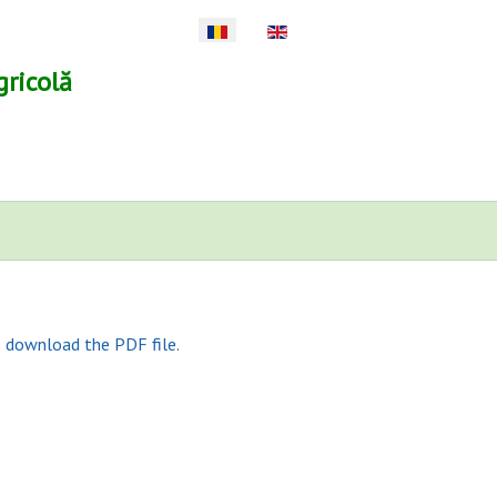
Selectați limba dvs
gricolă
o download the PDF file.