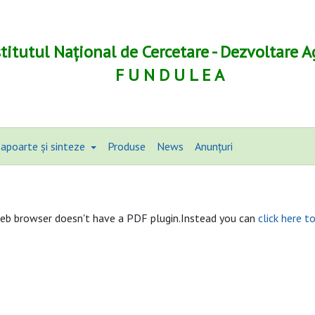
stitutul Național de Cercetare - Dezvoltare A
F U N D U L E A
apoarte și sinteze
Produse
News
Anunțuri
eb browser doesn't have a PDF plugin.Instead you can
click here t