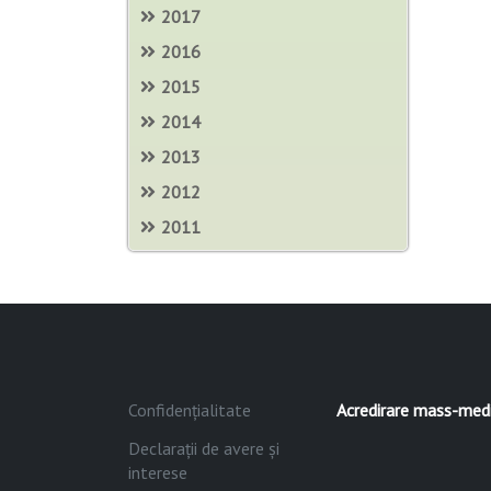
2017
2016
2015
2014
2013
2012
2011
Confidențialitate
Acredirare mass-med
Declarații de avere și
interese