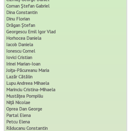
Coman Ștefan Gabriel
Dina Constantin
Dinu Florian
Drăgan Ștefan
Georgescu Emil Igor Vlad
Horhocea Daniela
Iacob Daniela
Ionescu Cornel
Iovici Cristian
Irinei Marian-Ioan
Joița-Păcureanu Maria
Lazăr Cătălin
Lupu Andreea Mihaela
Marinciu Cristina-Mihaela
Mustățea Pompiliu
Niță Nicolae
Oprea Dan George
Partal Elena
Petcu Elena
Răducanu Constantin