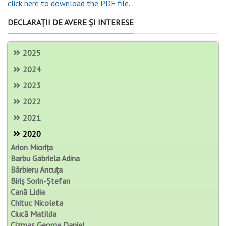
click here to download the PDF file.
DECLARAȚII DE AVERE ȘI INTERESE
2025
2024
2023
2022
2021
2020
Arion Miorița
Barbu Gabriela Adina
Bărbieru Ancuța
Biriș Sorin-Ștefan
Cană Lidia
Chituc Nicoleta
Ciucă Matilda
Cizmaș George Daniel