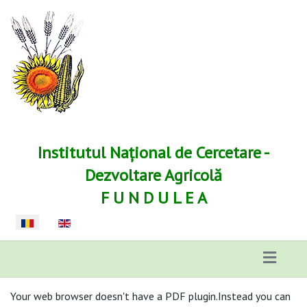
Institutul Național de Cercetare -
Dezvoltare Agricolă
F U N D U L E A
Selectați limba dvs
Your web browser doesn't have a PDF plugin.Instead you can