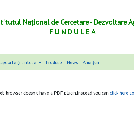
stitutul Național de Cercetare - Dezvoltare A
F U N D U L E A
apoarte și sinteze
Produse
News
Anunțuri
eb browser doesn't have a PDF plugin.Instead you can
click here t