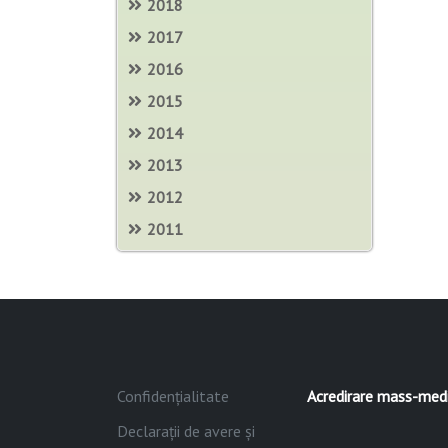
2018
2017
2016
2015
2014
2013
2012
2011
Confidențialitate
Acredirare mass-med
Declarații de avere și