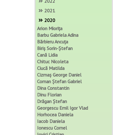
2022
2021
2020
Arion Miorița
Barbu Gabriela Adina
Bărbieru Ancuța
Biriș Sorin-Ștefan
Cană Lidia
Chituc Nicoleta
Ciucă Matilda
Cizmaș George Daniel
Coman Ștefan Gabriel
Dina Constantin
Dinu Florian
Drăgan Ștefan
Georgescu Emil Igor Vlad
Horhocea Daniela
Iacob Daniela
Ionescu Cornel
Iovici Cristian