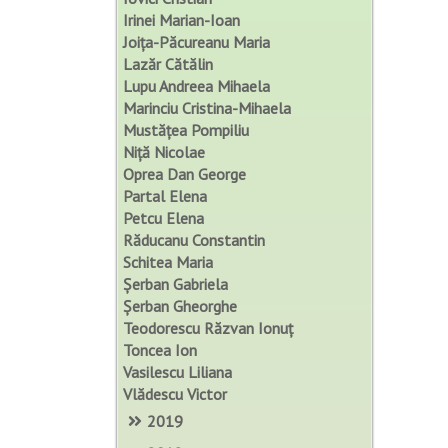
Irinei Marian-Ioan
Joița-Păcureanu Maria
Lazăr Cătălin
Lupu Andreea Mihaela
Marinciu Cristina-Mihaela
Mustățea Pompiliu
Niță Nicolae
Oprea Dan George
Partal Elena
Petcu Elena
Răducanu Constantin
Schitea Maria
Șerban Gabriela
Șerban Gheorghe
Teodorescu Răzvan Ionuț
Toncea Ion
Vasilescu Liliana
Vlădescu Victor
2019