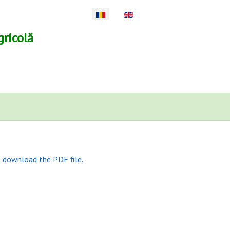
Selectați limba dvs
gricolă
o download the PDF file.