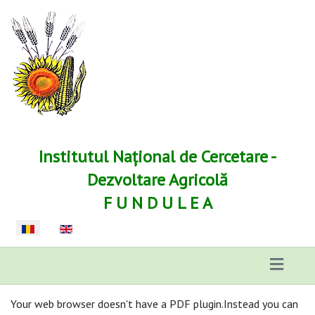
Institutul Național de Cercetare -
Dezvoltare Agricolă
F U N D U L E A
Selectați limba dvs
Your web browser doesn't have a PDF plugin.Instead you can