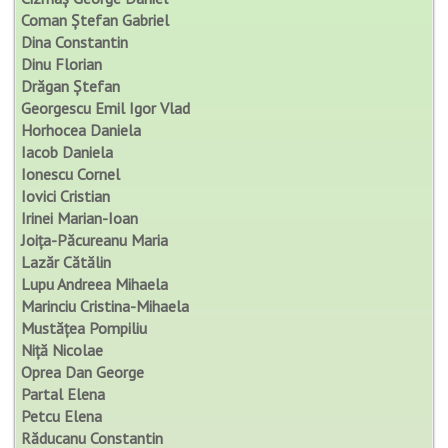
Coman Ștefan Gabriel
Dina Constantin
Dinu Florian
Drăgan Ștefan
Georgescu Emil Igor Vlad
Horhocea Daniela
Iacob Daniela
Ionescu Cornel
Iovici Cristian
Irinei Marian-Ioan
Joița-Păcureanu Maria
Lazăr Cătălin
Lupu Andreea Mihaela
Marinciu Cristina-Mihaela
Mustățea Pompiliu
Niță Nicolae
Oprea Dan George
Partal Elena
Petcu Elena
Răducanu Constantin