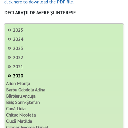
click here to download the PDF file.
DECLARAȚII DE AVERE ȘI INTERESE
2025
2024
2023
2022
2021
2020
Arion Miorița
Barbu Gabriela Adina
Bărbieru Ancuța
Biriș Sorin-Ștefan
Cană Lidia
Chituc Nicoleta
Ciucă Matilda
Cizmaș George Daniel