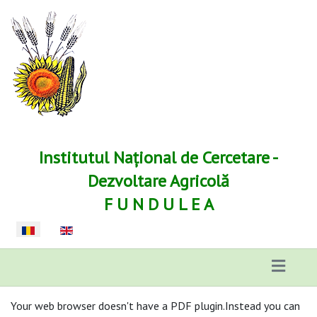
Institutul Național de Cercetare -
Dezvoltare Agricolă
F U N D U L E A
Selectați limba dvs
Your web browser doesn't have a PDF plugin.Instead you can