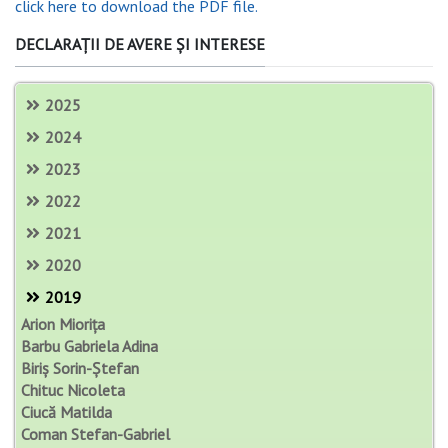
click here to download the PDF file.
DECLARAȚII DE AVERE ȘI INTERESE
2025
2024
2023
2022
2021
2020
2019
Arion Miorița
Barbu Gabriela Adina
Biriș Sorin-Ștefan
Chituc Nicoleta
Ciucă Matilda
Coman Stefan-Gabriel