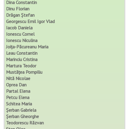
Dina Constantin
Dinu Florian
Drăgan Ștefan
Georgescu Emil Igor Vlad
Iacob Daniela
Ionescu Cornel
Ionescu Niculina
Joița-Păcureanu Maria
Leau Constantin
Marinciu Cristina
Martura Teodor
Mustățea Pompiliu
Nită Nicolae
Oprea Dan
Partal Elena
Petcu Elena
Schitea Maria
Șerban Gabriela
Șerban Gheorghe
Teodorescu Răzvan
Stan Olga