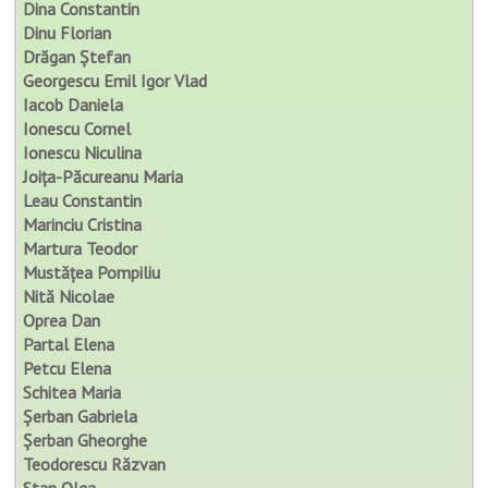
Dina Constantin
Dinu Florian
Drăgan Ștefan
Georgescu Emil Igor Vlad
Iacob Daniela
Ionescu Cornel
Ionescu Niculina
Joița-Păcureanu Maria
Leau Constantin
Marinciu Cristina
Martura Teodor
Mustățea Pompiliu
Nită Nicolae
Oprea Dan
Partal Elena
Petcu Elena
Schitea Maria
Șerban Gabriela
Șerban Gheorghe
Teodorescu Răzvan
Stan Olga