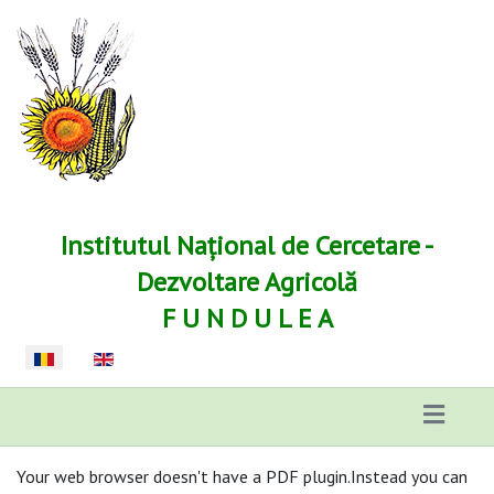
Institutul Național de Cercetare -
Dezvoltare Agricolă
F U N D U L E A
Selectați limba dvs
Your web browser doesn't have a PDF plugin.Instead you can