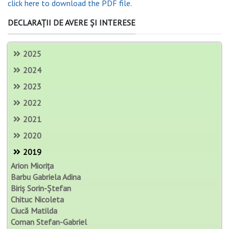
click here to download the PDF file.
DECLARAȚII DE AVERE ȘI INTERESE
2025
2024
2023
2022
2021
2020
2019
Arion Miorița
Barbu Gabriela Adina
Biriș Sorin-Ștefan
Chituc Nicoleta
Ciucă Matilda
Coman Stefan-Gabriel