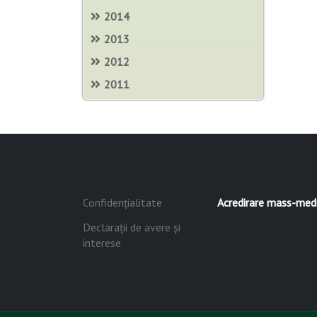
2014
2013
2012
2011
Confidențialitate
Acredirare mass-med
Declarații de avere și
interese