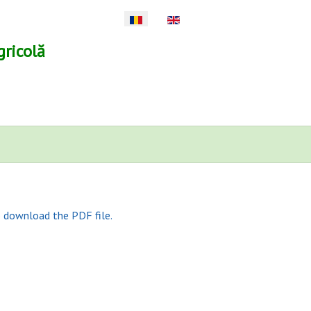
Selectați limba dvs
gricolă
o download the PDF file.