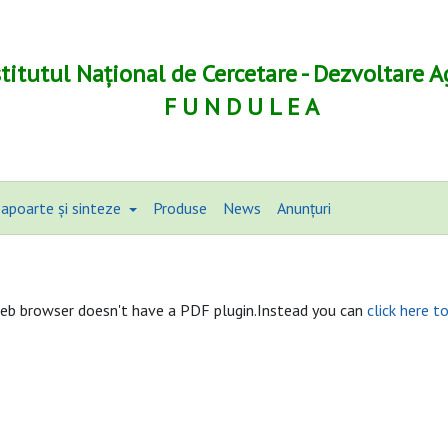
stitutul Național de Cercetare - Dezvoltare A
F U N D U L E A
apoarte și sinteze
Produse
News
Anunțuri
eb browser doesn't have a PDF plugin.Instead you can
click here t