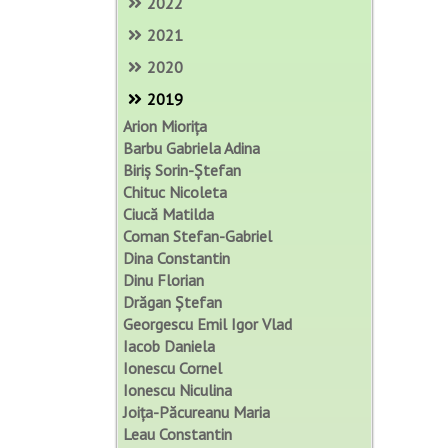
2022
2021
2020
2019
Arion Miorița
Barbu Gabriela Adina
Biriș Sorin-Ștefan
Chituc Nicoleta
Ciucă Matilda
Coman Stefan-Gabriel
Dina Constantin
Dinu Florian
Drăgan Ștefan
Georgescu Emil Igor Vlad
Iacob Daniela
Ionescu Cornel
Ionescu Niculina
Joița-Păcureanu Maria
Leau Constantin