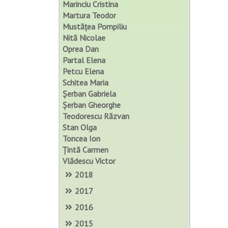
Marinciu Cristina
Martura Teodor
Mustățea Pompiliu
Nită Nicolae
Oprea Dan
Partal Elena
Petcu Elena
Schitea Maria
Șerban Gabriela
Șerban Gheorghe
Teodorescu Răzvan
Stan Olga
Toncea Ion
Țintă Carmen
Vlădescu Victor
2018
2017
2016
2015