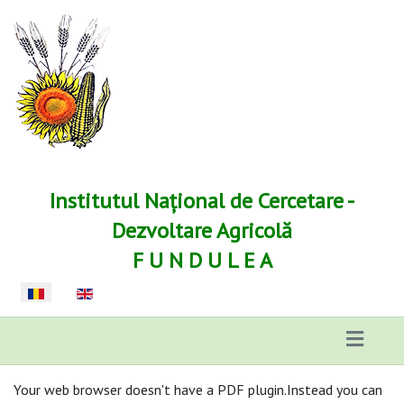
Institutul Național de Cercetare -
Dezvoltare Agricolă
F U N D U L E A
Selectați limba dvs
Your web browser doesn't have a PDF plugin.Instead you can