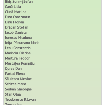
Biriș Sorin-Ștefan
Cană Lidia
Ciucă Matilda
Dina Constantin
Dinu Florian
Drăgan Ștefan
Iacob Daniela
Ionescu Niculuna
Joița-Păcureanu Maria
Leau Constantin
Marinciu Cristina
Martura Teodor
Mustățea Pompiliu
Oprea Dan
Partal Elena
Săulescu Nicolae
Schitea Maria
Șerban Gheorghe
Stan Olga
Teodorescu Răzvan
Toncea Ion