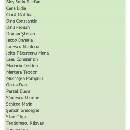
Biriș Sorin-Ștefan
Cană Lidia
Ciucă Matilda
Dina Constantin
Dinu Florian
Drăgan Ștefan
Iacob Daniela
Ionescu Niculuna
Joița-Păcureanu Maria
Leau Constantin
Marinciu Cristina
Martura Teodor
Mustățea Pompiliu
Oprea Dan
Partal Elena
Săulescu Nicolae
Schitea Maria
Șerban Gheorghe
Stan Olga
Teodorescu Răzvan
Toncea Ion