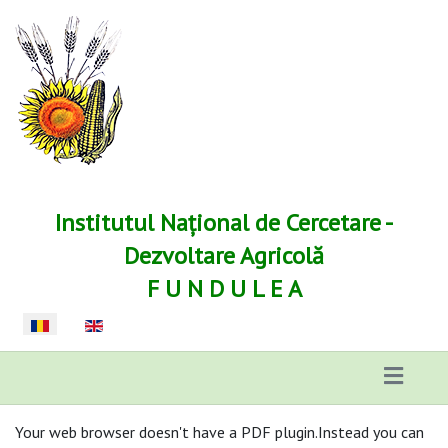
Institutul Național de Cercetare -
Dezvoltare Agricolă
F U N D U L E A
Selectați limba dvs
Your web browser doesn't have a PDF plugin.Instead you can