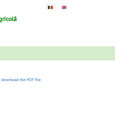
Selectați limba dvs
gricolă
o download the PDF file.