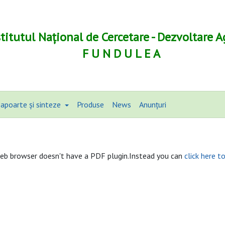
stitutul Național de Cercetare - Dezvoltare A
F U N D U L E A
apoarte și sinteze
Produse
News
Anunțuri
eb browser doesn't have a PDF plugin.Instead you can
click here t