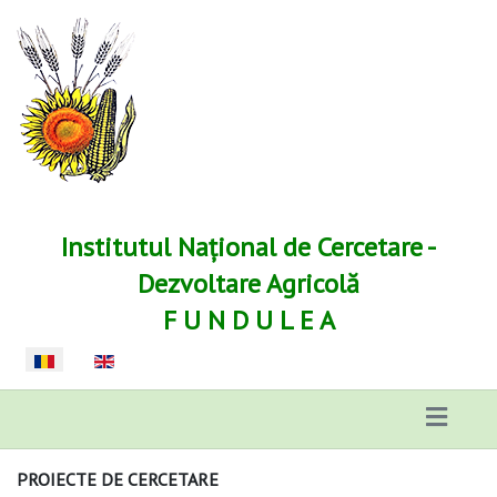
Institutul Național de Cercetare -
Dezvoltare Agricolă
F U N D U L E A
Selectați limba dvs
PROIECTE DE CERCETARE