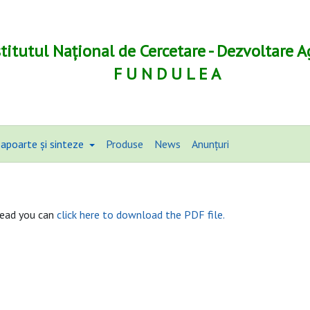
stitutul Național de Cercetare - Dezvoltare A
F U N D U L E A
apoarte și sinteze
Produse
News
Anunțuri
tead you can
click here to download the PDF file.