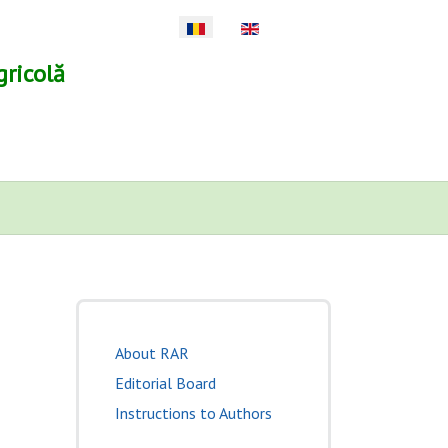
Selectați limba dvs
gricolă
About RAR
Editorial Board
Instructions to Authors