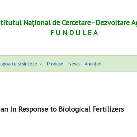
stitutul Național de Cercetare - Dezvoltare A
F U N D U L E A
apoarte și sinteze
Produse
News
Anunțuri
an in Response to Biological Fertilizers