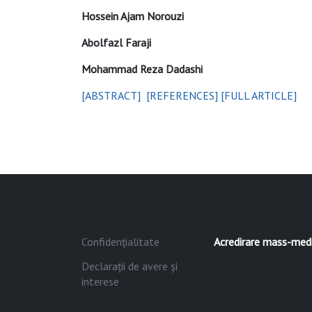
Hossein Ajam Norouzi
Abolfazl Faraji
Mohammad Reza Dadashi
[ABSTRACT]
[REFERENCES]
[FULL ARTICLE]
Confidențialitate
Acredirare mass-med
Declarații de avere și
interese