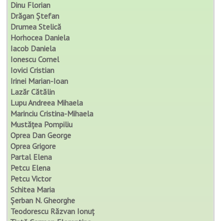
Dinu Florian
Drăgan Ștefan
Drumea Stelică
Horhocea Daniela
Iacob Daniela
Ionescu Cornel
Iovici Cristian
Irinei Marian-Ioan
Lazăr Cătălin
Lupu Andreea Mihaela
Marinciu Cristina-Mihaela
Mustățea Pompiliu
Oprea Dan George
Oprea Grigore
Partal Elena
Petcu Elena
Petcu Victor
Schitea Maria
Șerban N. Gheorghe
Teodorescu Răzvan Ionuț