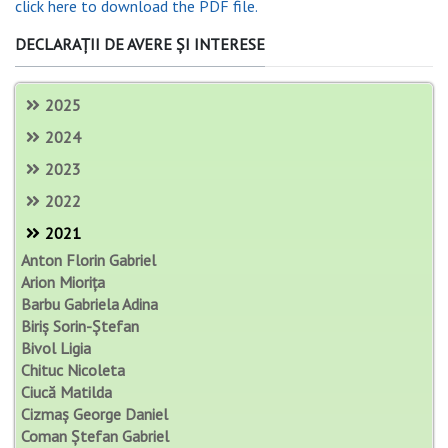
click here to download the PDF file.
DECLARAȚII DE AVERE ȘI INTERESE
2025
2024
2023
2022
2021
Anton Florin Gabriel
Arion Miorița
Barbu Gabriela Adina
Biriș Sorin-Ștefan
Bivol Ligia
Chituc Nicoleta
Ciucă Matilda
Cizmaș George Daniel
Coman Ștefan Gabriel