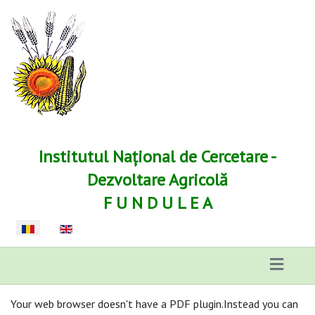
Institutul Național de Cercetare -
Dezvoltare Agricolă
F U N D U L E A
Selectați limba dvs
Your web browser doesn't have a PDF plugin.Instead you can